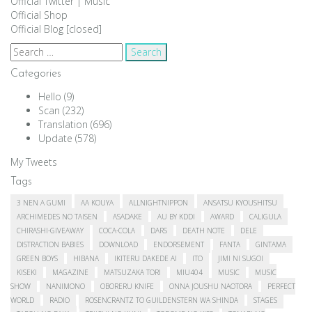
Official Twitter
|
Music
Official Shop
Official Blog [closed]
Search
for:
Categories
Hello
(9)
Scan
(232)
Translation
(696)
Update
(578)
My Tweets
Tags
3 NEN A GUMI
AA KOUYA
ALLNIGHTNIPPON
ANSATSU KYOUSHITSU
ARCHIMEDES NO TAISEN
ASADAKE
AU BY KDDI
AWARD
CALIGULA
CHIRASHI-GIVEAWAY
COCA-COLA
DARS
DEATH NOTE
DELE
DISTRACTION BABIES
DOWNLOAD
ENDORSEMENT
FANTA
GINTAMA
GREEN BOYS
HIBANA
IKITERU DAKEDE AI
ITO
JIMI NI SUGOI
KISEKI
MAGAZINE
MATSUZAKA TORI
MIU404
MUSIC
MUSIC
SHOW
NANIMONO
OBORERU KNIFE
ONNA JOUSHU NAOTORA
PERFECT
WORLD
RADIO
ROSENCRANTZ TO GUILDENSTERN WA SHINDA
STAGES