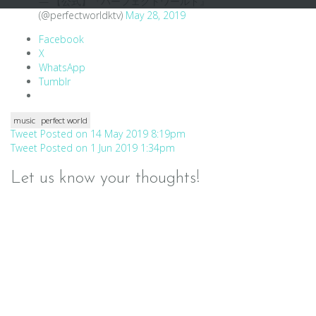
— 【公式】『パーフェクトワールド』
(@perfectworldktv)
May 28, 2019
Facebook
X
WhatsApp
Tumblr
music
perfect world
Post
Tweet Posted on 14 May 2019 8:19pm
Tweet Posted on 1 Jun 2019 1:34pm
navigation
Let us know your thoughts!