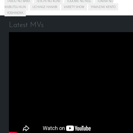
TAROU NO BAKA
TEIICHI NO KUNI
TODOME NO KISS
TONARI NO
KAIBUTSU-KUN
UCHIAGE HANABI
VARIETY SHOW
YAMAZAKI KENTO
YOSHINOYA
Latest MVs