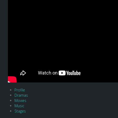
Profile
Dramas
Movies
Music
Stages