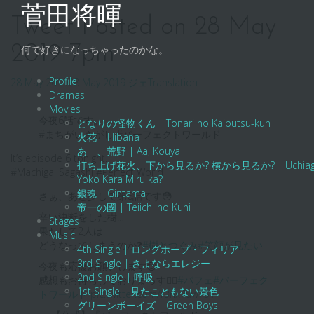
Skip
菅田将暉
to
Tweet Posted on 28 May
content
2019 7pm
何で好きになっちゃったのかな。
Profile
28 May 2019
28 May 2019
ジェ
Translation
Dramas
Movies
今夜6話です。
となりの怪物くん | Tonari no Kaibutsu-kun
#まちがいさがし #パーフェクトワールド
火花 | Hibana
あゝ、荒野 | Aa, Kouya
It’s episode 6 tonight.
打ち上げ花火、下から見るか? 横から見るか? | Uchiage Hanab
#Machigai Sagashi #Perfect World
Yoko Kara Miru ka?
銀魂 | Gintama
さぁ、あと少しで第6話です😳
帝一の國 | Teiichi no Kuni
辛い決断をした樹…
Stages
果たして2人は
Music
どうなってしまうのか❓
#樹とつぐみ
#笑顔が見たい
4th Single | ロングホープ・フィリア
3rd Single | さよならエレジー
今夜も応援お願いします😊
2nd Single | 呼吸
感想もお待ちしておりまっす🙇‍♀️
#パフェ
#パーフェク
1st Single | 見たこともない景色
トワールド
pic.twitter.com/r3nx7uw75V
グリーンボーイズ | Green Boys