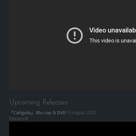
Upcoming Releases
『Caligula』 Blu-ray & DVD
19 August 2020
Released!