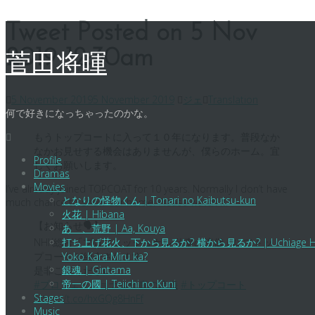
Skip
Tweet Posted on 5 Nov
to
2019 12:30am
content
菅田将暉
5 November 2019
5 November 2019
ジェ
Translation
何で好きになっちゃったのかな。
もうトップコートに入って１０年になります。普段なか
なかお見せする機会はありませんが、僕らのホーム。宜
Profile
しくお願いします。
Dramas
Movies
I’ve already joined TOPCOAT for 10 years. Normally I don’t have
となりの怪物くん | Tonari no Kaibutsu-kun
much chance to show our home. Please watch it.
火花 | Hibana
【お知らせ🗣】
あゝ、荒野 | Aa, Kouya
NHK総合「プロフェッショナル 仕事の流儀」にてトッ
打ち上げ花火、下から見るか? 横から見るか? | Uchiage Hanabi,
プコートが紹介されます。
Yoko Kara Miru ka?
銀魂 | Gintama
是非ご覧ください。
帝一の國 | Teiichi no Kuni
#プロフェッショナル仕事の流儀
#トップコート
Stages
https://t.co/hxGQg8HnFf
Music