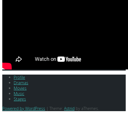
Profile
Dramas
Movies
Music
Stages
Powered by WordPress
|
Theme:
Astrid
by aThemes.