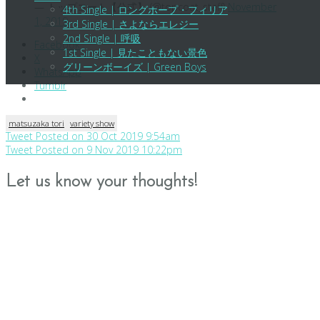
— トップコート【公式】 (@topcoat_staff)
November
4th Single | ロングホープ・フィリア
1, 2019
3rd Single | さよならエレジー
2nd Single | 呼吸
Facebook
1st Single | 見たこともない景色
X
グリーンボーイズ | Green Boys
WhatsApp
Tumblr
matsuzaka tori
variety show
Post
Tweet Posted on 30 Oct 2019 9:54am
Tweet Posted on 9 Nov 2019 10:22pm
navigation
Let us know your thoughts!