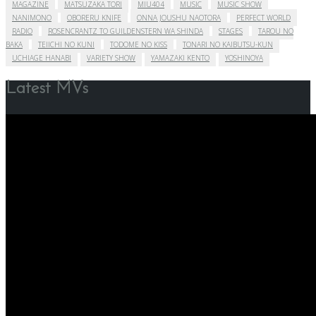
MAGAZINE
MATSUZAKA TORI
MIU404
MUSIC
MUSIC SHOW
NANIMONO
OBORERU KNIFE
ONNA JOUSHU NAOTORA
PERFECT WORLD
RADIO
ROSENCRANTZ TO GUILDENSTERN WA SHINDA
STAGES
TAROU NO
BAKA
TEIICHI NO KUNI
TODOME NO KISS
TONARI NO KAIBUTSU-KUN
UCHIAGE HANABI
VARIETY SHOW
YAMAZAKI KENTO
YOSHINOYA
Latest MVs