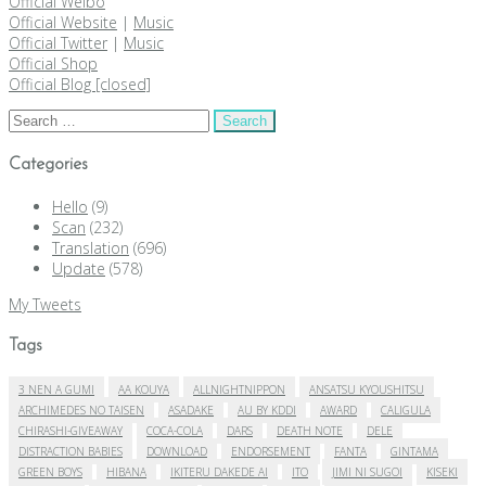
Official Weibo
Official Website
|
Music
Official Twitter
|
Music
Official Shop
Official Blog [closed]
Search
for:
Categories
Hello
(9)
Scan
(232)
Translation
(696)
Update
(578)
My Tweets
Tags
3 NEN A GUMI
AA KOUYA
ALLNIGHTNIPPON
ANSATSU KYOUSHITSU
ARCHIMEDES NO TAISEN
ASADAKE
AU BY KDDI
AWARD
CALIGULA
CHIRASHI-GIVEAWAY
COCA-COLA
DARS
DEATH NOTE
DELE
DISTRACTION BABIES
DOWNLOAD
ENDORSEMENT
FANTA
GINTAMA
GREEN BOYS
HIBANA
IKITERU DAKEDE AI
ITO
JIMI NI SUGOI
KISEKI